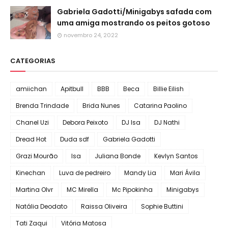
Gabriela Gadotti/Minigabys safada com
uma amiga mostrando os peitos gotoso
novembro 24, 2022
CATEGORIAS
amiichan
Apitbull
BBB
Beca
Billie Eilish
Brenda Trindade
Brida Nunes
Catarina Paolino
Chanel Uzi
Debora Peixoto
DJ Isa
DJ Nathi
Dread Hot
Duda sdf
Gabriela Gadotti
Grazi Mourão
Isa
Juliana Bonde
Kevlyn Santos
Kinechan
Luva de pedreiro
Mandy Lia
Mari Ávila
Martina Olvr
MC Mirella
Mc Pipokinha
Minigabys
Natália Deodato
Raissa Oliveira
Sophie Buttini
Tati Zaqui
Vitória Matosa