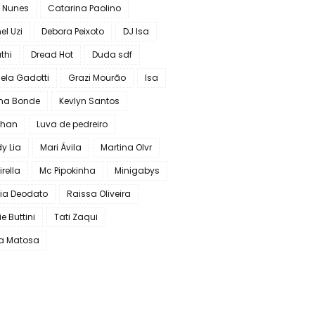
a Nunes
Catarina Paolino
l Uzi
Debora Peixoto
DJ Isa
thi
Dread Hot
Duda sdf
ela Gadotti
Grazi Mourão
Isa
ana Bonde
Kevlyn Santos
chan
Luva de pedreiro
y Lia
Mari Ávila
Martina Olvr
rella
Mc Pipokinha
Minigabys
lia Deodato
Raissa Oliveira
e Buttini
Tati Zaqui
ia Matosa