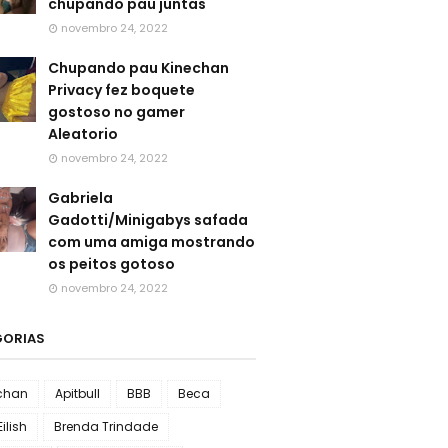
chupando pau juntas
novembro 24, 2022
Chupando pau Kinechan
Privacy fez boquete
gostoso no gamer
Aleatorio
novembro 24, 2022
Gabriela
Gadotti/Minigabys safada
com uma amiga mostrando
os peitos gotoso
novembro 24, 2022
GORIAS
chan
Apitbull
BBB
Beca
Eilish
Brenda Trindade