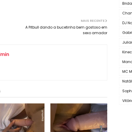
Brid
Chane
MAIS RECENTE
DJ Na
A Pitbull dando a bucetinha bem gostoso em
Gabri
sexo amador
Juli
Kine
min
Mand
MC Mi
Natá
S
Sophi
Vitór