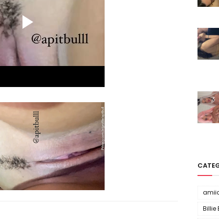
CATE
amii
Billie 