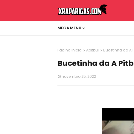
MEGA MENU
Página inicial
Apitbull
Bucetinha da A P
Bucetinha da A Pitb
novembro 25, 2022