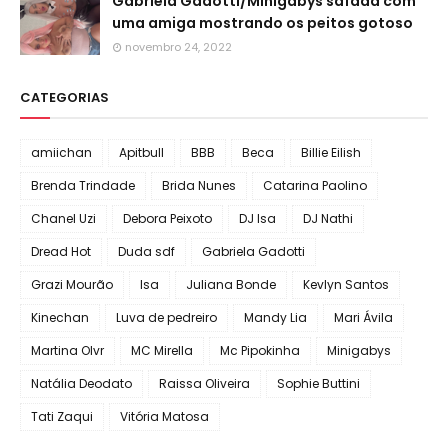
Gabriela Gadotti/Minigabys safada com
uma amiga mostrando os peitos gotoso
novembro 24, 2022
CATEGORIAS
amiichan
Apitbull
BBB
Beca
Billie Eilish
Brenda Trindade
Brida Nunes
Catarina Paolino
Chanel Uzi
Debora Peixoto
DJ Isa
DJ Nathi
Dread Hot
Duda sdf
Gabriela Gadotti
Grazi Mourão
Isa
Juliana Bonde
Kevlyn Santos
Kinechan
Luva de pedreiro
Mandy Lia
Mari Ávila
Martina Olvr
MC Mirella
Mc Pipokinha
Minigabys
Natália Deodato
Raissa Oliveira
Sophie Buttini
Tati Zaqui
Vitória Matosa